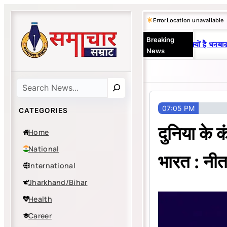
Skip
Error
Location unavailable
to
Breaking
content
25 वर्षों से एकछत्र मनोज-विनय राज : जानें क्यों है धनबाद क
News
Search
07:05 PM
CATEGORIES
दुनिया के क
Home
National
भारत : नीत
International
Jharkhand/Bihar
Health
Career