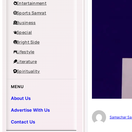
Entertainment
Sports Samrat
Business
Special
Bright Side
Lifestyle
Literature
Spirituality
MENU
About Us
Advertise With Us
Samachar Sa
Contact Us