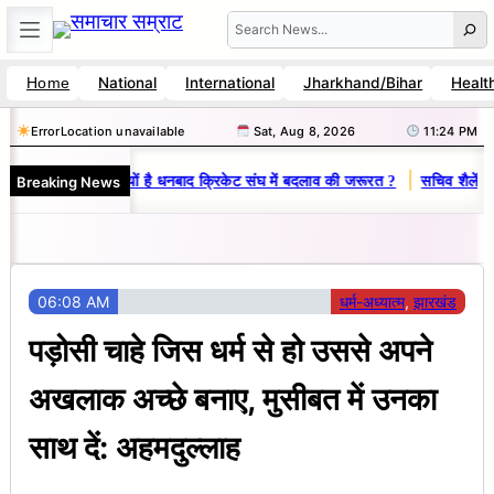
Skip
Search
to
National
International
Jharkhand/Bihar
Healt
Home
content
Error
Location unavailable
Sat, Aug 8, 2026
11:24 PM
|
Breaking News
-विनय राज : जानें क्यों है धनबाद क्रिकेट संघ में बदलाव की जरूरत ?
सचिव शैलेंद्र
06:08 AM
धर्म-अध्यात्म
, 
झारखंड
पड़ोसी चाहे जिस धर्म से हो उससे अपने
अखलाक अच्छे बनाए, मुसीबत में उनका
साथ दें: अहमदुल्लाह