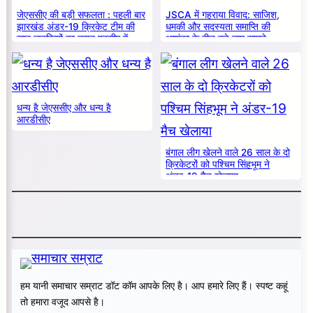
जेएससीए की बड़ी सफलता : पहली बार
JSCA में गहराया विवाद: साजिश,
झारखंड अंडर-19 क्रिकेट टीम की
धमकी और सदस्यता समाप्ति की
सात लड़कियों का चयन एनसीए में
आशंका के बीच बड़े नाम सामने
धन्य है जेएससीए और धन्य है
आरडीसीए
बंगाल लीग खेलने वाले 26 साल के दो
क्रिकेटरों को पश्चिम सिंहभूम ने
अंडर-19 मैच खेलाया
हम यानी समाचार सम्राट डॉट कॉम आपके लिए है। आप हमारे लिए हैं। स्पष्ट कहूं
तो हमारा वजूद आपसे है।