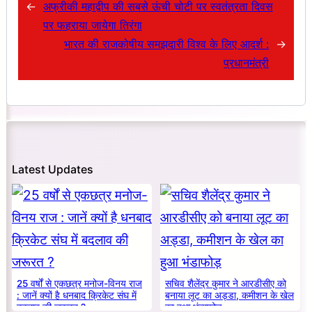
←
अफ्रीकी महाद्वीप की सबसे ऊंची चोटी पर स्वतंत्रता दिवस
पर फहराया जायेगा तिरंगा
भारत की राजकोषीय समझदारी विश्व के लिए आदर्श :
→
प्रधानमंत्री
Latest Updates
25 वर्षों से एकछत्र मनोज-विनय राज
सचिव शैलेंद्र कुमार ने आरडीसीए को
: जानें क्यों है धनबाद क्रिकेट संघ में
बनाया लूट का अड्डा, कमीशन के खेल
बदलाव की जरूरत ?
का हुआ भंडाफोड़