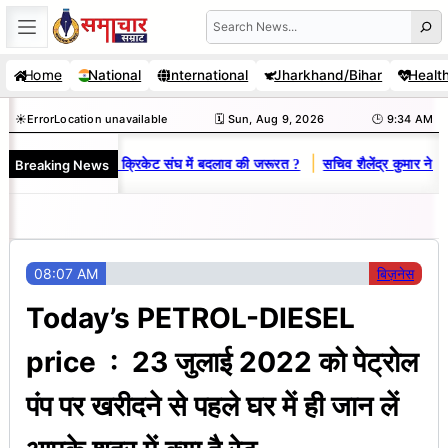
Skip
Search
to
Home
National
International
Jharkhand/Bihar
Healt
content
☀️
Error
Location unavailable
🗓️ Sun, Aug 9, 2026
🕒 9:34 AM
|
Breaking News
 क्यों है धनबाद क्रिकेट संघ में बदलाव की जरूरत ?
सचिव शैलेंद्र कुमार ने आरडीसीए
08:07 AM
बिज़नेस
Today’s PETROL-DIESEL
price : 23 जुलाई 2022 को पेट्रोल
पंप पर खरीदने से पहले घर में ही जान लें