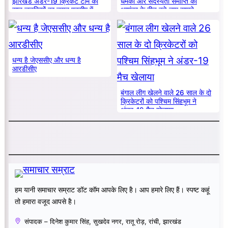
झारखंड अंडर-19 क्रिकेट टीम की
धमकी और सदस्यता समाप्ति की
सात लड़कियों का चयन एनसीए में
आशंका के बीच बड़े नाम सामने
धन्य है जेएससीए और धन्य है
आरडीसीए
बंगाल लीग खेलने वाले 26 साल के दो
क्रिकेटरों को पश्चिम सिंहभूम ने
अंडर-19 मैच खेलाया
हम यानी समाचार सम्राट डॉट कॉम आपके लिए है। आप हमारे लिए हैं। स्पष्ट कहूं
तो हमारा वजूद आपसे है।
संपादक – दिनेश कुमार सिंह, सुखदेव नगर, रातू रोड़, रांची, झारखंड