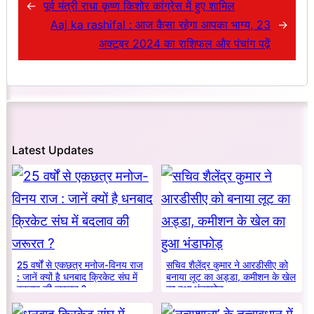
←
पूर्व मंत्री राधा कृष्ण किशोर कांग्रेस में हुए शामिल
Aaj ka rashifal : आज कैसा रहेगा आपका भाग्य, 23
→
अक्टूबर 2024 का राशिफल और पंचांग पढ़ें
Latest Updates
25 वर्षों से एकछत्र मनोज-विनय राज
सचिव शैलेंद्र कुमार ने आरडीसीए को
: जानें क्यों है धनबाद क्रिकेट संघ में
बनाया लूट का अड्डा, कमीशन के खेल
बदलाव की जरूरत ?
का हुआ भंडाफोड़