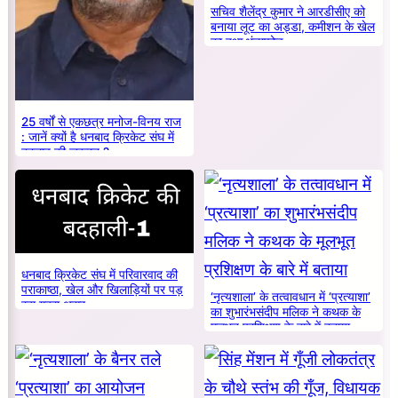
सचिव शैलेंद्र कुमार ने आरडीसीए को
बनाया लूट का अड्डा, कमीशन के खेल
का हुआ भंडाफोड़
25 वर्षों से एकछत्र मनोज-विनय राज
: जानें क्यों है धनबाद क्रिकेट संघ में
बदलाव की जरूरत ?
धनबाद क्रिकेट संघ में परिवारवाद की
पराकाष्ठा, खेल और खिलाड़ियों पर पड़
‘नृत्यशाला’ के तत्वावधान में ‘प्रत्याशा’
रहा गहरा असर
का शुभारंभसंदीप मलिक ने कथक के
मूलभूत प्रशिक्षण के बारे में बताया