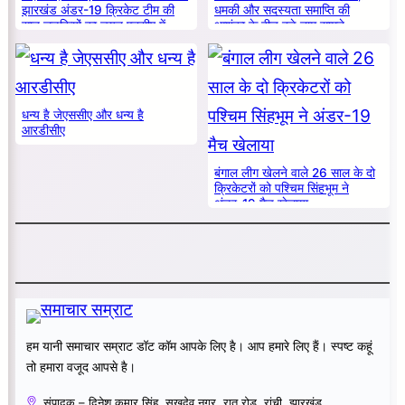
झारखंड अंडर-19 क्रिकेट टीम की
धमकी और सदस्यता समाप्ति की
सात लड़कियों का चयन एनसीए में
आशंका के बीच बड़े नाम सामने
धन्य है जेएससीए और धन्य है
आरडीसीए
बंगाल लीग खेलने वाले 26 साल के दो
क्रिकेटरों को पश्चिम सिंहभूम ने
अंडर-19 मैच खेलाया
हम यानी समाचार सम्राट डॉट कॉम आपके लिए है। आप हमारे लिए हैं। स्पष्ट कहूं
तो हमारा वजूद आपसे है।
संपादक – दिनेश कुमार सिंह, सुखदेव नगर, रातू रोड़, रांची, झारखंड