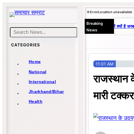
Skip
☀️
Error
Location unavailable
to
Breaking
content
25 वर्षों से एकछत्र मनोज-विनय राज : जानें क्यों है धनबा
News
Search
CATEGORIES
Home
11:01 AM
National
राजस्थान के
International
मारी टक्कर
Jharkhand/Bihar
Health