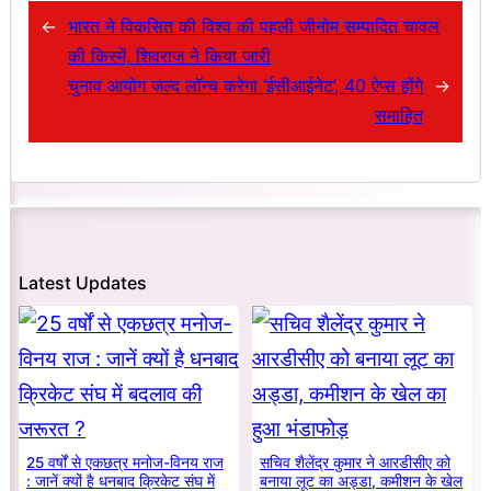
←
भारत ने विकसित की विश्व की पहली जीनोम सम्पादित चावल
की किस्में, शिवराज ने किया जारी
चुनाव आयोग जल्द लॉन्च करेगा ‘ईसीआईनेट’, 40 ऐप्स होंगे
→
समाहित
Latest Updates
25 वर्षों से एकछत्र मनोज-विनय राज
सचिव शैलेंद्र कुमार ने आरडीसीए को
: जानें क्यों है धनबाद क्रिकेट संघ में
बनाया लूट का अड्डा, कमीशन के खेल