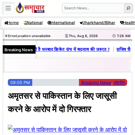
Skip
Search
to
Home
National
International
Jharkhand/Bihar
Healt
content
☀️
Error
Location unavailable
🗓️ Thu, Aug 6, 2026
🕒 7:26 AM
|
Breaking News
िनय राज : जानें क्यों है धनबाद क्रिकेट संघ में बदलाव की जरूरत ?
सचिव शैलेंद्
09:05 PM
Breaking News
, 
राष्ट्रीय
अमृतसर से पाकिस्तान के लिए जासूसी
करने के आरोप में दो गिरफ्तार