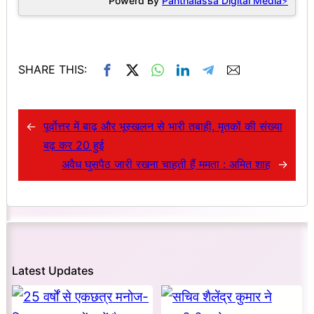
Powerd By
Panthalassa Digital Media⚡
SHARE THIS:
←
पूर्वोत्तर में बाढ़ और भूस्खलन से भारी तबाही, मृतकों की संख्या
बढ़ कर 20 हुई
अवैध घुसपैठ जारी रखना चाहती हैं ममता : अमित शाह
→
Latest Updates