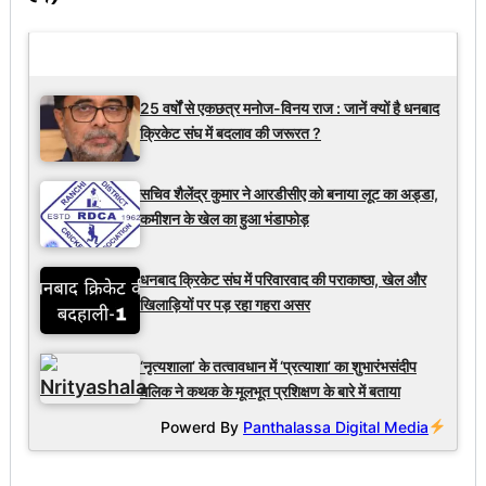
Latest Updates
25 वर्षों से एकछत्र मनोज-विनय राज : जानें क्यों है धनबाद
क्रिकेट संघ में बदलाव की जरूरत ?
सचिव शैलेंद्र कुमार ने आरडीसीए को बनाया लूट का अड्डा,
कमीशन के खेल का हुआ भंडाफोड़
धनबाद क्रिकेट संघ में परिवारवाद की पराकाष्ठा, खेल और
खिलाड़ियों पर पड़ रहा गहरा असर
‘नृत्यशाला’ के तत्वावधान में ‘प्रत्याशा’ का शुभारंभसंदीप
मलिक ने कथक के मूलभूत प्रशिक्षण के बारे में बताया
Powerd By
Panthalassa Digital Media