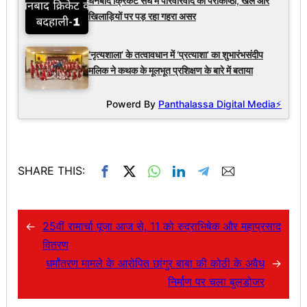
धनबाद क्रिकेट संघ में परिवारवाद की पराकाष्ठा, खेल और
खिलाड़ियों पर पड़ रहा गहरा असर
‘नृत्यशाला’ के तत्वावधान में ‘प्रत्याशा’ का शुभारंभसंदीप
मलिक ने कथक के मूलभूत प्रशिक्षण के बारे में बताया
Powerd By
Panthalassa Digital Media⚡
SHARE THIS:
←
25वीं रामार्चा पूजा आज से, 11 को रुद्राभिषेक और महाप्रसाद
वितरण
धर्मांतरण मामले के आरोपित छांगुर बाबा की कोठी के अवैध
→
निर्माण पर चला बुलडोजर