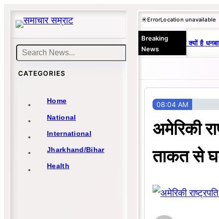
Skip
☀️
Error
Location unavailable
to
Breaking
content
25 वर्षों से एकछत्र मनोज-विनय राज : जानें क्यों है धनबा
News
Search
CATEGORIES
Home
08:04 AM
National
अमेरिकी रा
International
ताकत से घब
Jharkhand/Bihar
Health