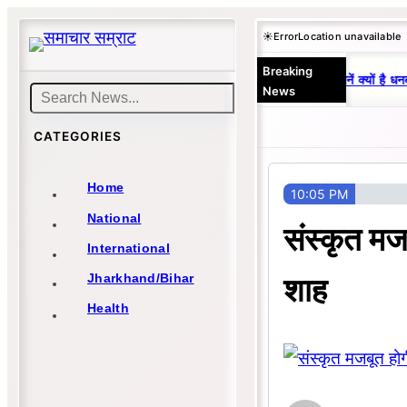
Skip
☀️
Error
Location unavailable
to
Breaking
content
25 वर्षों से एकछत्र मनोज-विनय राज : जानें क्यों है धनब
News
Search
CATEGORIES
Home
10:05 PM
National
संस्कृत मज
International
शाह
Jharkhand/Bihar
Health