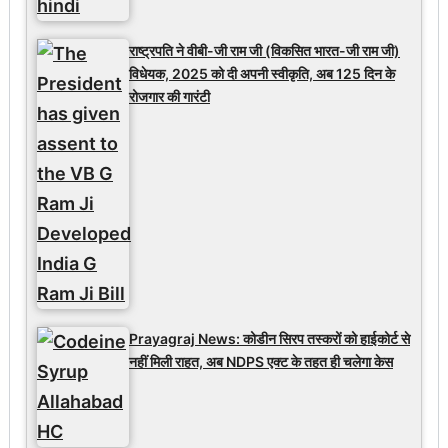
राष्ट्रपति ने वीबी-जी राम जी (विकसित भारत-जी राम जी)
विधेयक, 2025 को दी अपनी स्वीकृति, अब 125 दिन के
रोजगार की गारंटी
Prayagraj News: कोडीन सिरप तस्करों को हाईकोर्ट से
नहीं मिली राहत, अब NDPS एक्ट के तहत ही चलेगा केस