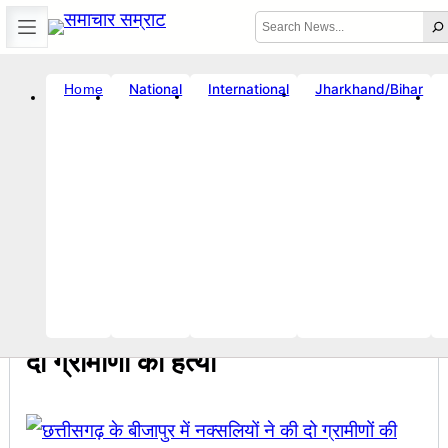
Skip
Search
to
content
International
Jharkhand/Bihar
National
Home
☀️
Error
Location unavailable
🗓️ Fri, Aug 7, 2026
🕒 3:48 AM
|
Breaking News
ट संघ में बदलाव की जरूरत ?
सचिव शैलेंद्र कुमार ने आरडीसीए को बनाया लूट का अड्ड
11:07 PM
Breaking News
, 
राष्ट्रीय
छत्तीसगढ़ के बीजापुर में नक्सलियों ने की
दो ग्रामीणों की हत्या