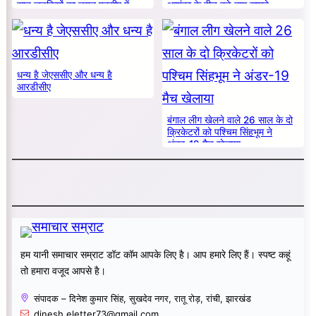
सात लड़कियों का चयन एनसीए में
आशंका के बीच बड़े नाम सामने
धन्य है जेएससीए और धन्य है
आरडीसीए
बंगाल लीग खेलने वाले 26 साल के दो
क्रिकेटरों को पश्चिम सिंहभूम ने
अंडर-19 मैच खेलाया
हम यानी समाचार सम्राट डॉट कॉम आपके लिए है। आप हमारे लिए हैं। स्पष्ट कहूं
तो हमारा वजूद आपसे है।
संपादक – दिनेश कुमार सिंह, सुखदेव नगर, रातू रोड़, रांची, झारखंड
dinesh.eletter73@gmail.com